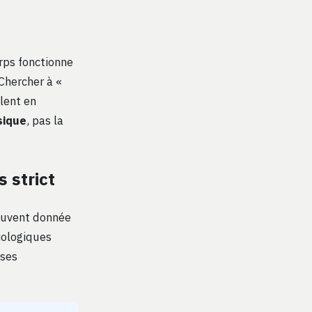
rps fonctionne
Chercher à «
ulent en
sique
, pas la
s strict
souvent donnée
iologiques
 ses