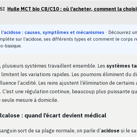
SI
Huile MCT bio C8/C10 : où l’acheter, comment la choisi
l’acidose : causes, symptômes et mécanismes
· Découvrez un
plète sur l’acidose, ses différents types et comment le corps 
do-basique.
r, plusieurs systèmes travaillent ensemble. Les
systèmes t
 limitent les variations rapides. Les poumons éliminent du d
fluence l’acidité. Les reins ajustent l’élimination de certains
s. C’est une régulation continue, beaucoup plus puissante q
e seule mesure à domicile.
lcalose : quand l’écart devient médical
sanguin sort de sa plage normale, on parle d’
acidose
si le s