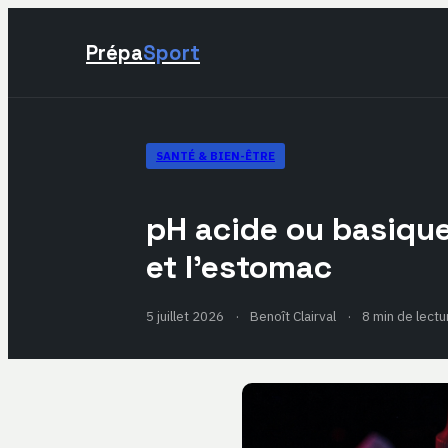
Prépa
Sport
SANTÉ & BIEN-ÊTRE
pH acide ou basique
et l’estomac
5 juillet 2026
·
Benoît Clairval
·
8 min de lectu