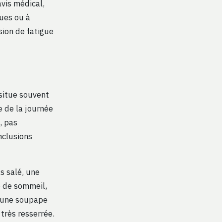
avis médical,
ques ou à
sion de fatigue
 situe souvent
re de la journée
, pas
nclusions
s salé, une
e de sommeil,
e une soupape
 très resserrée.