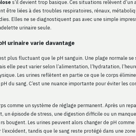
alose
s’il devient trop basique. Ces situations relèvent d’un 
nt être liées à des troubles respiratoires, rénaux, métaboli
dies. Elles ne se diagnostiquent pas avec une simple impres
delette urinaire seule.
pH urinaire varie davantage
 est plus fluctuant que le pH sanguin. Une plage normale se
ais elle peut varier selon l’alimentation, l’hydratation, l’heu
hysique. Les urines reflètent en partie ce que le corps élimine
 pH du sang. C’est une nuance importante pour éviter les co
rps comme un système de réglage permanent. Après un repa
t, un épisode de stress, une digestion difficile ou un manqu
urs bougent. Les urines peuvent alors changer de pH comm
ir l’excédent, tandis que le sang reste protégé dans une zone