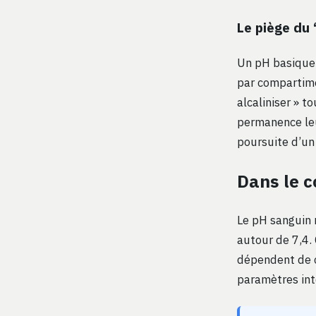
Le piège du 
Un pH basique 
par compartime
alcaliniser » t
permanence leu
poursuite d’u
Dans le c
Le pH sanguin 
autour de 7,4.
dépendent de ce
paramètres int