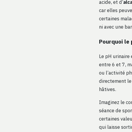
acide, et d’
alc
car elles peuve
certaines mala
ni avec une ban
Pourquoi le 
Le pH urinaire
entre 6 et 7, m
ou l’activité p
directement le
hâtives.
Imaginez le co
séance de spor
certaines vale
qui laisse sort