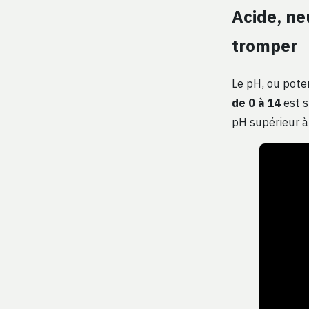
Acide, ne
tromper
Le pH, ou poten
de 0 à 14
est s
pH supérieur à 