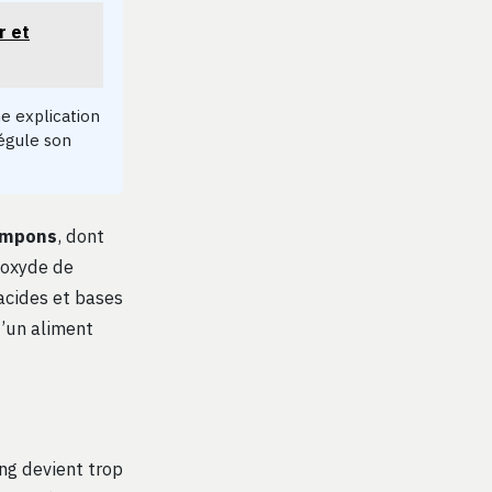
r et
e explication
régule son
ampons
, dont
ioxyde de
 acides et bases
u’un aliment
ang devient trop