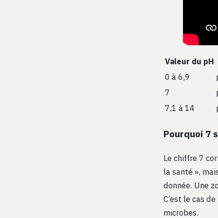
Valeur du pH
0 à 6,9
7
7,1 à 14
Pourquoi 7 s
Le chiffre 7 co
la santé », mai
donnée. Une zo
C’est le cas de 
microbes.