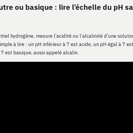
utre ou basique : lire l’échelle du pH s
tiel hydrogène, mesure l’acidité ou l’alcalinité d’une soluti
imple à lire : un pH inférieur à 7 est acide, un pH égal à 7 es
7 est basique, aussi appelé alcalin.