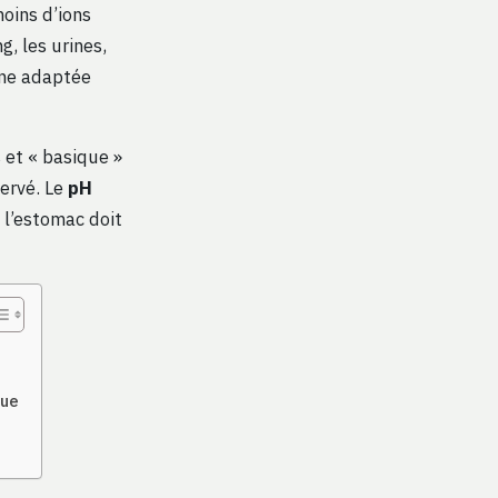
oins d’ions
, les urines,
one adaptée
 et « basique »
servé. Le
pH
 l’estomac doit
que