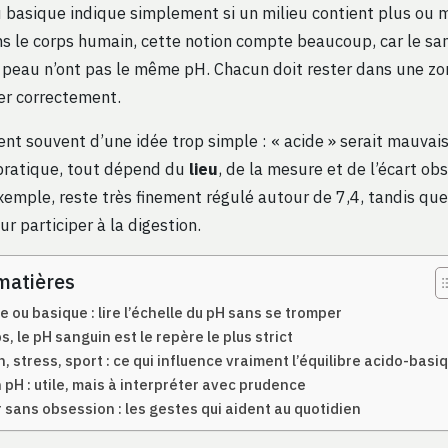
 basique indique simplement si un milieu contient plus ou m
s le corps humain, cette notion compte beaucoup, car le sang
a peau n’ont pas le même pH. Chacun doit rester dans une z
er correctement.
ent souvent d’une idée trop simple : « acide » serait mauvais
 pratique, tout dépend du
lieu
, de la mesure et de l’écart ob
exemple, reste très finement régulé autour de 7,4, tandis que
ur participer à la digestion.
matières
e ou basique : lire l’échelle du pH sans se tromper
s, le pH sanguin est le repère le plus strict
, stress, sport : ce qui influence vraiment l’équilibre acido-basi
pH : utile, mais à interpréter avec prudence
 sans obsession : les gestes qui aident au quotidien