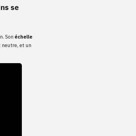
ans se
on. Son
échelle
t neutre, et un