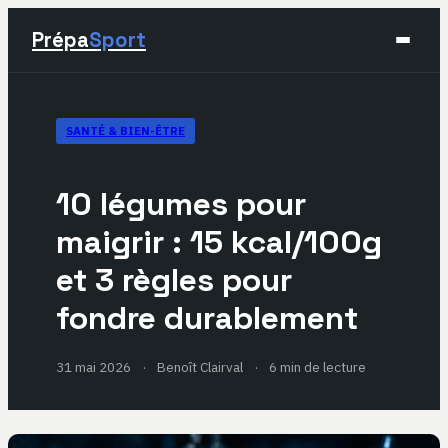
Prépa
Sport
Sport
SANTÉ & BIEN-ÊTRE
Santé & Bien-être
10 légumes pour
Développement Personnel
maigrir : 15 kcal/100g
et 3 règles pour
Lifestyle
fondre durablement
31 mai 2026
·
Benoît Clairval
·
6 min de lecture