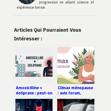
progression en alliant science et
expérience terrain.
Articles Qui Pourraient Vous
Intéresser :
Amoxicilline +
Climax ménopause
doliprane : peut-on
: avis forum,
les associer sans
retours
danger ?
d’utilisatrices et
mise au point