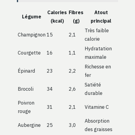
Calories
Fibres
Atout
Légume
(kcal)
(g)
principal
Très faible
Champignon
15
2,1
calorie
Hydratation
Courgette
16
1,1
maximale
Richesse en
Épinard
23
2,2
fer
Satiété
Brocoli
34
2,6
durable
Poivron
31
2,1
Vitamine C
rouge
Absorption
Aubergine
25
3,0
des graisses