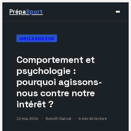
Prépa
Sport
Sport
SANTÉ & BIEN-ÊTRE
Santé & Bien-être
Comportement et
Développement Personnel
psychologie :
pourquoi agissons-
Lifestyle
nous contre notre
intérêt ?
22 mai 2026
·
Benoît Clairval
·
6 min de lecture