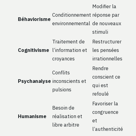
Modifier la
Conditionnement
réponse par
Béhaviorisme
environnemental
de nouveaux
stimuli
Traitement de
Restructurer
Cognitivisme
l’information et
les pensées
croyances
irrationnelles
Rendre
Conflits
conscient ce
Psychanalyse
inconscients et
qui est
pulsions
refoulé
Favoriser la
Besoin de
congruence
Humanisme
réalisation et
et
libre arbitre
l’authenticité