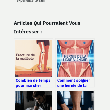
expérience terrain.
Articles Qui Pourraient Vous
Intéresser :
Combien de temps
Comment soigner
pour marcher
une hernie de la
après une fracture
ligne blanche sans
de la malléole :
opération : options
repères clairs et
et limites
réalistes