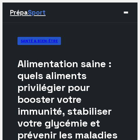
Prépa
Sport
Sport
SANTÉ & BIEN-ÊTRE
Santé & Bien-être
Alimentation saine :
Développement Personnel
quels aliments
privilégier pour
Lifestyle
booster votre
immunité, stabiliser
votre glycémie et
prévenir les maladies