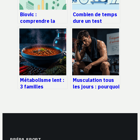
Biovic :
Combien de temps
comprendre la
dure un test
marque, ses
d’effort ? durée,
usages et ses
étapes et repères
alternatives
utiles
Métabolisme lent :
Musculation tous
3 familles
les jours : pourquoi
d’aliments pour
cette erreur bloque
réactiver votre
votre progression
dépense
énergétique
PRÉPA SPORT