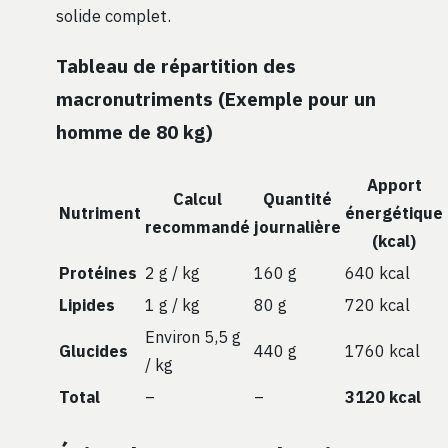
solide complet.
Tableau de répartition des
macronutriments (Exemple pour un
homme de 80 kg)
Apport
Calcul
Quantité
Nutriment
énergétique
recommandé
journalière
(kcal)
Protéines
2 g / kg
160 g
640 kcal
Lipides
1 g / kg
80 g
720 kcal
Environ 5,5 g
Glucides
440 g
1760 kcal
/ kg
Total
–
–
3120 kcal