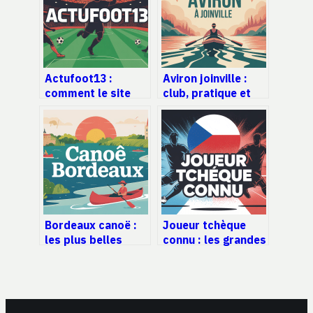
Actufoot13 :
Aviron joinville :
comment le site
club, pratique et
s’est imposé dans
conseils pour bien
le paysage du foot
débuter
local
Bordeaux canoë :
Joueur tchèque
les plus belles
connu : les grandes
balades sur la
stars du sport
garonne et la
tchèque
région