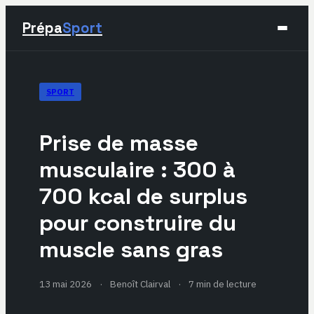
Prépa
Sport
Sport
SPORT
Santé & Bien-être
Prise de masse
Développement Personnel
musculaire : 300 à
700 kcal de surplus
Lifestyle
pour construire du
muscle sans gras
13 mai 2026
·
Benoît Clairval
·
7 min de lecture