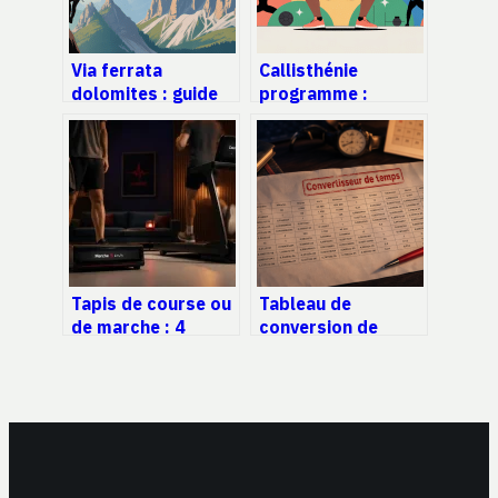
Via ferrata
Callisthénie
dolomites : guide
programme :
complet pour
construire une
choisir et préparer
routine efficace et
votre itinéraire
progressive
Tapis de course ou
Tableau de
de marche : 4
conversion de
critères pour
temps : 3 600
choisir l’appareil
secondes et autres
adapté à vos
repères pour ne
objectifs
plus se tromper