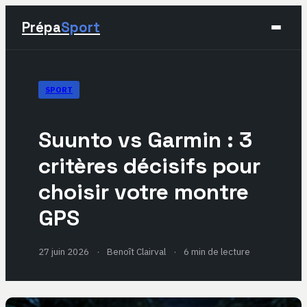
Prépa
Sport
Sport
SPORT
Santé & Bien-être
Suunto vs Garmin : 3
Développement Personnel
critères décisifs pour
choisir votre montre
Lifestyle
GPS
27 juin 2026
·
Benoît Clairval
·
6 min de lecture