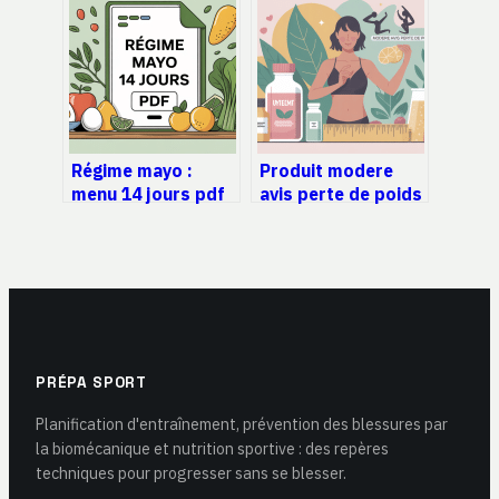
retrouver une
et limites à
meilleure
connaître
respiration
Régime mayo :
Produit modere
menu 14 jours pdf
avis perte de poids
à télécharger et
: ce qu’il faut
conseils pratiques
vraiment savoir
PRÉPA SPORT
Planification d'entraînement, prévention des blessures par
la biomécanique et nutrition sportive : des repères
techniques pour progresser sans se blesser.