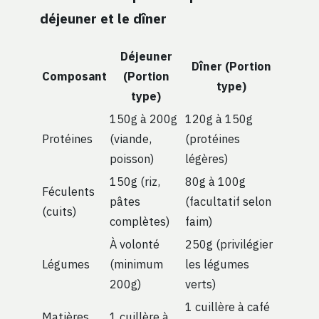
déjeuner et le dîner
Déjeuner
Dîner (Portion
Composant
(Portion
type)
type)
150g à 200g
120g à 150g
Protéines
(viande,
(protéines
poisson)
légères)
150g (riz,
80g à 100g
Féculents
pâtes
(facultatif selon
(cuits)
complètes)
faim)
À volonté
250g (privilégier
Légumes
(minimum
les légumes
200g)
verts)
1 cuillère à café
Matières
1 cuillère à