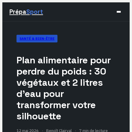
Prépa
Sport
Sport
SANTÉ & BIEN-ÊTRE
Santé & Bien-être
Plan alimentaire pour
Développement Personnel
perdre du poids : 30
végétaux et 2 litres
Lifestyle
d’eau pour
transformer votre
silhouette
12 mai 2026
·
Benoît Clairval
·
7 min de lecture