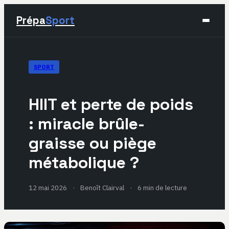
Prépa
Sport
Sport
SPORT
Santé & Bien-être
HIIT et perte de poids
Développement Personnel
: miracle brûle-
graisse ou piège
Lifestyle
métabolique ?
12 mai 2026
·
Benoît Clairval
·
6 min de lecture