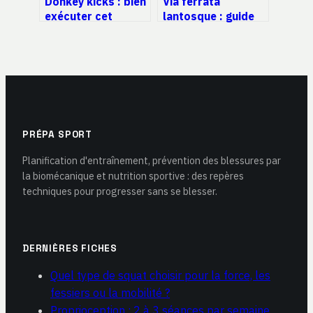
Donkey kicks : bien
Via ferrata
exécuter cet
lantosque : guide
exercice pour des
complet pour une
fessiers efficaces
sortie réussie et en
sécurité
PRÉPA SPORT
Planification d'entraînement, prévention des blessures par
la biomécanique et nutrition sportive : des repères
techniques pour progresser sans se blesser.
DERNIÈRES FICHES
Quel type de squat choisir pour la force, les
fessiers ou la mobilité ?
Proprioception : 2 à 3 séances par semaine