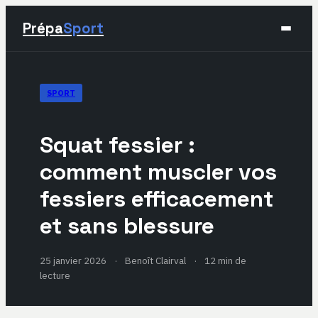
Prépa
Sport
Sport
SPORT
Santé & Bien-être
Squat fessier :
Développement Personnel
comment muscler vos
fessiers efficacement
Lifestyle
et sans blessure
25 janvier 2026
·
Benoît Clairval
·
12 min de
lecture