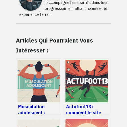
j’accompagne les sportifs dans leur
progression en alliant science et
expérience terrain.
Articles Qui Pourraient Vous
Intéresser :
Musculation
Actufoot13 :
adolescent :
comment le site
comment se
s’est imposé dans
renforcer sans
le paysage du foot