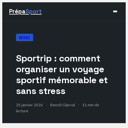
Prépa
Sport
Sport
SPORT
Santé & Bien-être
Sportrip : comment
Développement Personnel
organiser un voyage
sportif mémorable et
Lifestyle
sans stress
25 janvier 2026
·
Benoît Clairval
·
11 min de
lecture