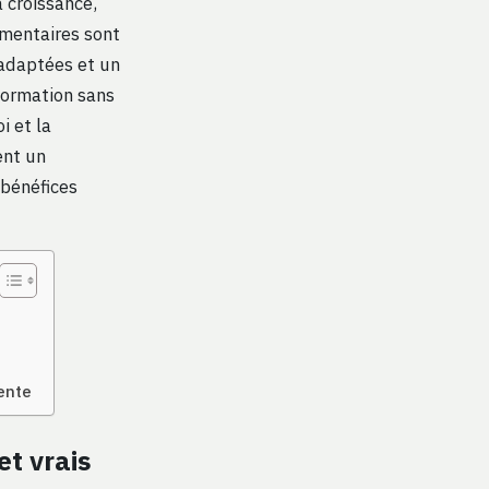
 croissance,
imentaires sont
 adaptées et un
formation sans
i et la
ent un
 bénéfices
cente
et vrais