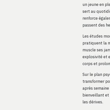
un jeune en ple
sert au quotidi
renforce égale
passent des he
Les études mon
pratiquent la 
muscle ses jam
explosivité et 
corps et prolon
Sur le plan psy
transformer po
après semaine b
bienveillant e
les dérives.