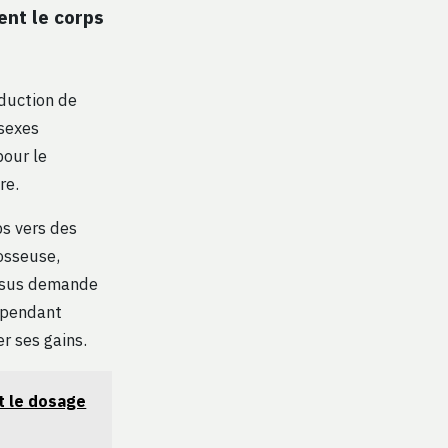
nt le corps
oduction de
 sexes
pour le
re.
ps vers des
 osseuse,
essus demande
s pendant
r ses gains.
t le dosage