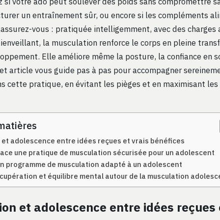
si votre ado peut soulever des poids sans compromettre sa
urer un entraînement sûr, ou encore si les compléments al
Rassurez-vous : pratiquée intelligemment, avec des charges
enveillant, la musculation renforce le corps en pleine trans
loppement. Elle améliore même la posture, la confiance en so
Cet article vous guide pas à pas pour accompagner sereinem
s cette pratique, en évitant les pièges et en maximisant les
matières
 et adolescence entre idées reçues et vrais bénéfices
lace une pratique de musculation sécurisée pour un adolescent
un programme de musculation adapté à un adolescent
écupération et équilibre mental autour de la musculation adoles
on et adolescence entre idées reçues 