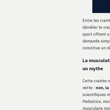
Entre les crain
démêler le vra
sport offrent u
demande simpl
constitue un r
La musculat
un mythe
Cette crainte 
nette :
non, la
scientifiques 
Pediatrics, mo
musculaire mod