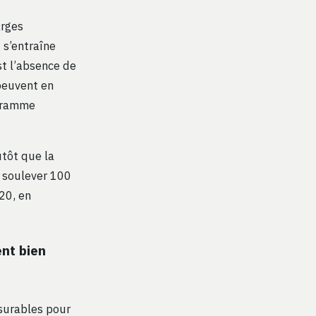
arges
s’entraîne
st l’absence de
 peuvent en
ogramme
tôt que la
à soulever 100
20, en
nt bien
esurables pour