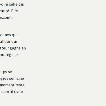
à-dire celle qui
urité. Elle
lescents
jeunes qui
alleur qui
etteur gagne en
 protège le
orps se
rogrès semaine
ronnement reste
sportif évite