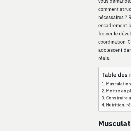
vous demandez 
comment struct
nécessaires ? 
encadrement bi
freiner le déve
coordination. 
adolescent dan
réels.
Table des 
Musculation
Mettre en p
Construire 
Nutrition, r
Musculati