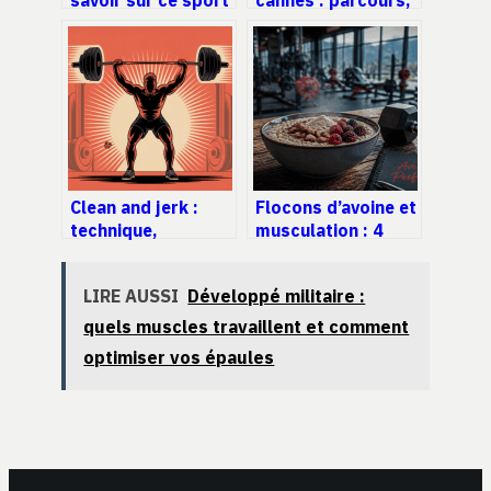
cardio qui fait la
tarifs et conseils
différence
pour en profiter
Clean and jerk :
Flocons d’avoine et
technique,
musculation : 4
progression et
stratégies pour
erreurs à éviter
optimiser votre
LIRE AUSSI
Développé militaire :
prise de masse
quels muscles travaillent et comment
optimiser vos épaules