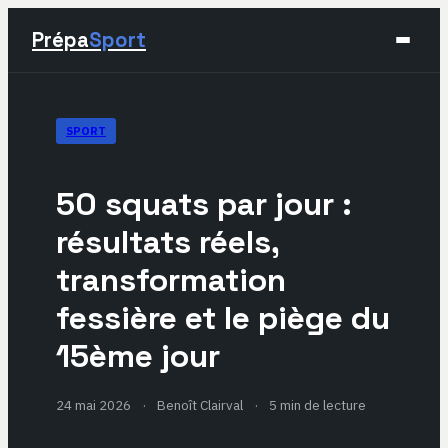
Prépa
Sport
Sport
SPORT
Santé & Bien-être
50 squats par jour :
Développement Personnel
résultats réels,
transformation
Lifestyle
fessière et le piège du
15ème jour
24 mai 2026
·
Benoît Clairval
·
5 min de lecture