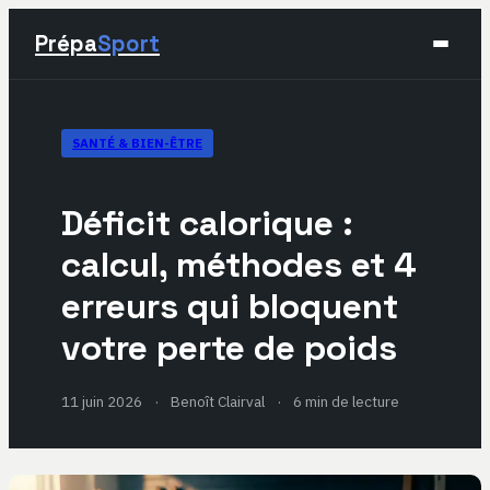
Prépa
Sport
Sport
SANTÉ & BIEN-ÊTRE
Santé & Bien-être
Déficit calorique :
Développement Personnel
calcul, méthodes et 4
erreurs qui bloquent
Lifestyle
votre perte de poids
11 juin 2026
·
Benoît Clairval
·
6 min de lecture