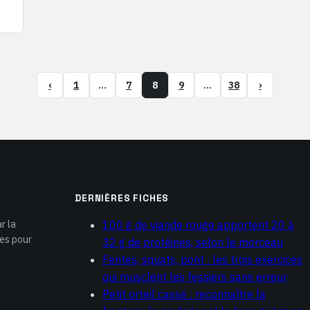
‹
1
…
7
8
9
…
38
›
DERNIÈRES FICHES
r la
100 g de viande rouge apportent 20 à
ues pour
32 g de protéines, selon le morceau
Fentes, squats, pont : les trois exercices
qui musclent les fessiers sans erreur
Petit orteil cassé : reconnaître la