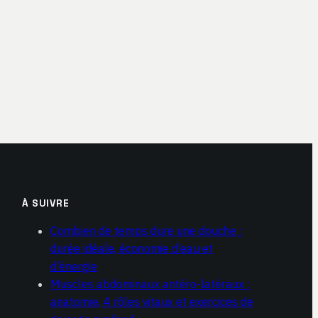
À SUIVRE
Combien de temps dure une douche :
durée idéale, économie d’eau et
d’énergie
Muscles abdominaux antéro-latéraux :
anatomie, 4 rôles vitaux et exercices de