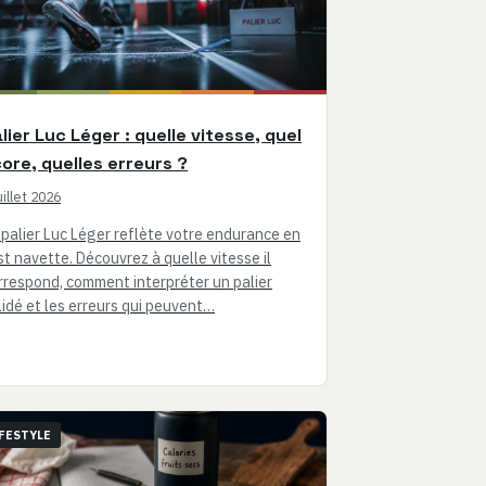
lier Luc Léger : quelle vitesse, quel
ore, quelles erreurs ?
uillet 2026
 palier Luc Léger reflète votre endurance en
st navette. Découvrez à quelle vitesse il
rrespond, comment interpréter un palier
lidé et les erreurs qui peuvent…
FESTYLE