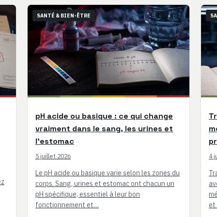
SANTÉ & BIEN-ÊTRE
SA
pH acide ou basique : ce qui change
Tr
vraiment dans le sang, les urines et
m
l’estomac
pr
5 juillet 2026
4 j
Le pH acide ou basique varie selon les zones du
Tr
ez
corps. Sang, urines et estomac ont chacun un
av
pH spécifique, essentiel à leur bon
mé
fonctionnement et…
et