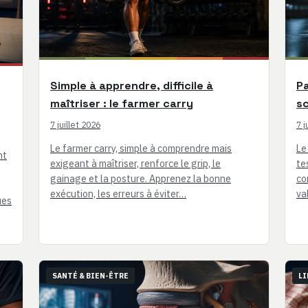
Simple à apprendre, difficile à
Pa
maîtriser : le farmer carry
sc
7 juillet 2026
7 j
Le farmer carry, simple à comprendre mais
Le
nt
exigeant à maîtriser, renforce le grip, le
te
gainage et la posture. Apprenez la bonne
co
exécution, les erreurs à éviter…
va
ues
SANTÉ & BIEN-ÊTRE
LI