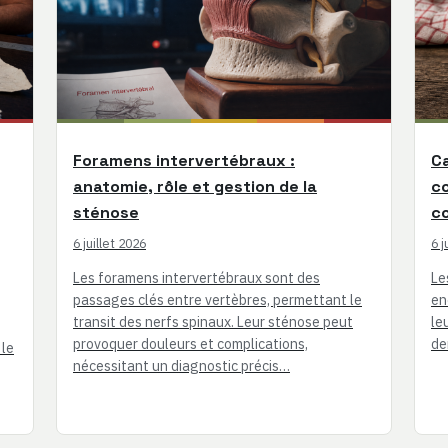
Foramens intervertébraux :
Ca
anatomie, rôle et gestion de la
co
sténose
co
6 juillet 2026
6 j
Les foramens intervertébraux sont des
Le
passages clés entre vertèbres, permettant le
en
transit des nerfs spinaux. Leur sténose peut
le
provoquer douleurs et complications,
de
 le
nécessitant un diagnostic précis…