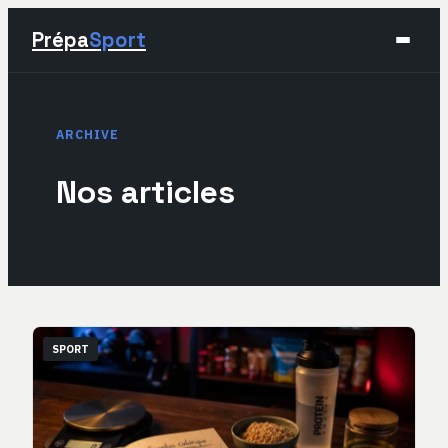
Prépa
Sport
Sport
ARCHIVE
Santé & Bien-être
Nos articles
Développement Personnel
Lifestyle
SPORT