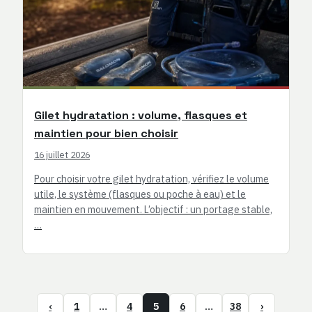
Gilet hydratation : volume, flasques et
maintien pour bien choisir
16 juillet 2026
Pour choisir votre gilet hydratation, vérifiez le volume
utile, le système (flasques ou poche à eau) et le
maintien en mouvement. L’objectif : un portage stable,
…
‹
1
…
4
5
6
…
38
›