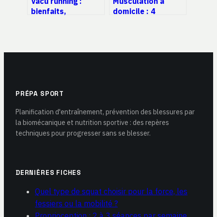
Vacu running :
Musculation à
bienfaits,
domicile : 4
résultats, avis et
équipements
guide pratique
indispensables et
le dosage de whey
pour optimiser vos
résultats
PRÉPA SPORT
Planification d'entraînement, prévention des blessures par
la biomécanique et nutrition sportive : des repères
techniques pour progresser sans se blesser.
DERNIÈRES FICHES
Quel type de squat choisir pour la force, les
fessiers ou la mobilité ?
Proprioception : 2 à 3 séances par semaine