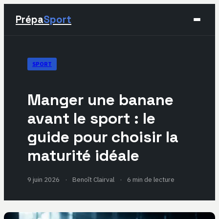
Prépa
Sport
Sport
SPORT
Santé & Bien-être
Manger une banane
Développement Personnel
avant le sport : le
guide pour choisir la
Lifestyle
maturité idéale
9 juin 2026
·
Benoît Clairval
·
6 min de lecture