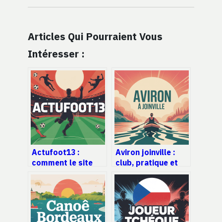
Articles Qui Pourraient Vous
Intéresser :
Actufoot13 :
Aviron joinville :
comment le site
club, pratique et
s’est imposé dans
conseils pour bien
le paysage du foot
débuter
local