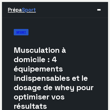
Prépa
Sport
Sport
SPORT
Santé & Bien-être
Musculation à
Développement Personnel
domicile : 4
équipements
Lifestyle
indispensables et le
dosage de whey pour
optimiser vos
résultats