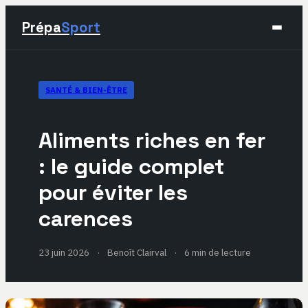
Prépa
Sport
Sport
SANTÉ & BIEN-ÊTRE
Santé & Bien-être
Aliments riches en fer
Développement Personnel
: le guide complet
pour éviter les
Lifestyle
carences
23 juin 2026
·
Benoît Clairval
·
6 min de lecture