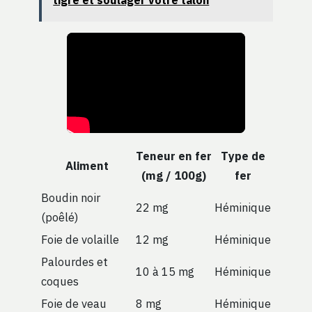
tigre et soulager votre talon
Teneur en fer
Type de
Aliment
(mg / 100g)
fer
Boudin noir
22 mg
Héminique
(poêlé)
Foie de volaille
12 mg
Héminique
Palourdes et
10 à 15 mg
Héminique
coques
Foie de veau
8 mg
Héminique