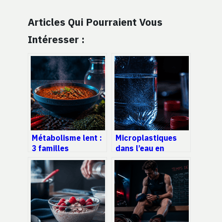
Articles Qui Pourraient Vous
Intéresser :
Métabolisme lent :
Microplastiques
3 familles
dans l’eau en
d’aliments pour
bouteille : réalité
réactiver votre
des chiffres et
dépense
risques pour la
énergétique
santé