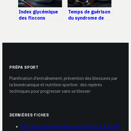
Index glycémique
Temps de guérison
des flocons
du syndrome de
d’avoine : pourquoi
l’essuie-glace : 4 à
votre mode de
8 semaines pour
préparation change
une reprise
tout
sécurisée
PRÉPA SPORT
Planification d'entraînement, prévention des blessures par
la biomécanique et nutrition sportive : des repères
techniques pour progresser sans se blesser.
DERNIÈRES FICHES
100 g de viande rouge apportent 20 à 32 g de