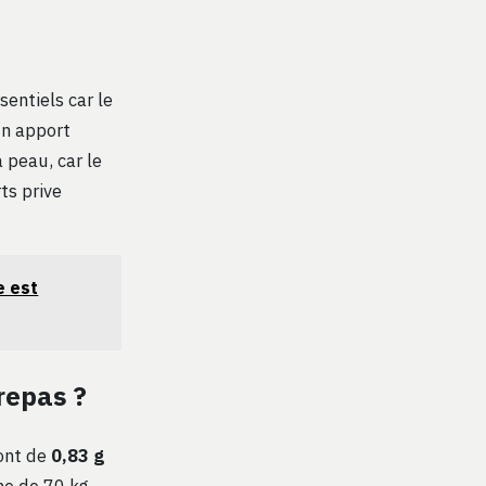
sentiels car le
Un apport
 peau, car le
ts prive
e est
repas ?
sont de
0,83 g
ne de 70 kg,