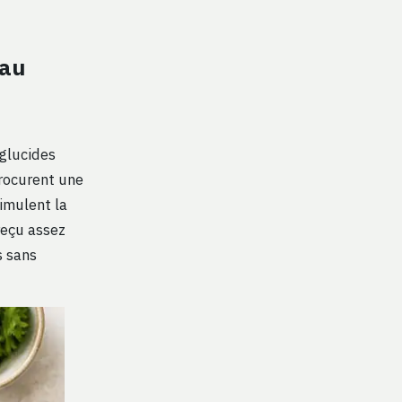
 au
 glucides
procurent une
timulent la
reçu assez
s sans