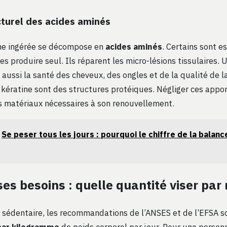
cturel des acides aminés
ne ingérée se décompose en
acides aminés
. Certains sont es
es produire seul. Ils réparent les micro-lésions tissulaires. 
 aussi la santé des cheveux, des ongles et de la qualité de la
 kératine sont des structures protéiques. Négliger ces appor
s matériaux nécessaires à son renouvellement.
Se peser tous les jours : pourquoi le chiffre de la balanc
ses besoins : quelle quantité viser par 
 sédentaire, les recommandations de l’ANSES et de l’EFSA 
par kilogramme
de poids corporel par jour. Pour une person