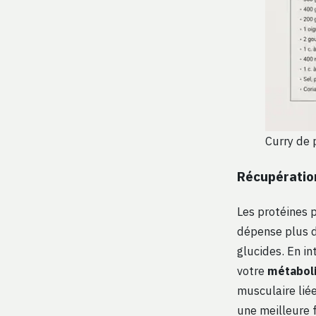
Curry de 
Récupératio
Les protéines 
dépense plus d’
glucides. En i
votre
métabol
musculaire liée
une meilleure f