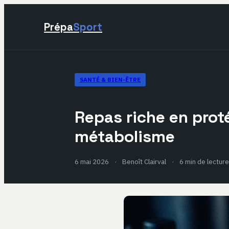
Prépa
Sport
SANTÉ & BIEN-ÊTRE
Repas riche en proté
métabolisme
6 mai 2026
·
Benoît Clairval
·
6 min de lecture