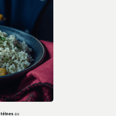
otéines
au