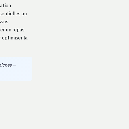
ration
sentielles au
ssus
er un repas
 optimiser la
hiches
—