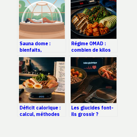
Sauna dome :
Régime OMAD :
bienfaits,
combien de kilos
fonctionnement et
perdre réellement
conseils pour bien
et quels sont les
choisir
risques
métaboliques ?
Déficit calorique :
Les glucides font-
calcul, méthodes
ils grossir ?
et 4 erreurs qui
Mythes,
bloquent votre
métabolisme et
perte de poids
réalité scientifique