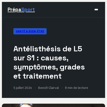
Prépa
Sport
Sport
SANTÉ & BIEN-ÊTRE
Santé & Bien-être
Antélisthésis de L5
Développement Personnel
sur S1 : causes,
symptômes, grades
Lifestyle
et traitement
5 juillet 2026
·
Benoît Clairval
·
8 min de lecture