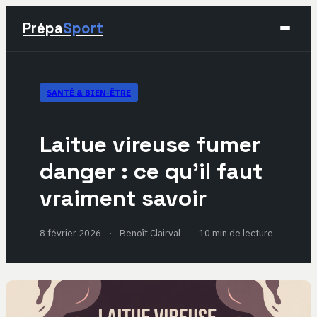
Prépa
Sport
Sport
SANTÉ & BIEN-ÊTRE
Santé & Bien-être
Laitue vireuse fumer
Développement Personnel
danger : ce qu’il faut
vraiment savoir
Lifestyle
8 février 2026
·
Benoît Clairval
·
10 min de lecture