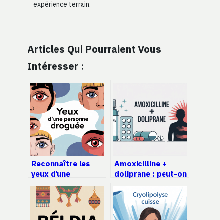
expérience terrain.
Articles Qui Pourraient Vous
Intéresser :
Reconnaître les
Amoxicilline +
yeux d’une
doliprane : peut-on
personne droguée :
les associer sans
signes, risques et
danger ?
réactions à
adopter