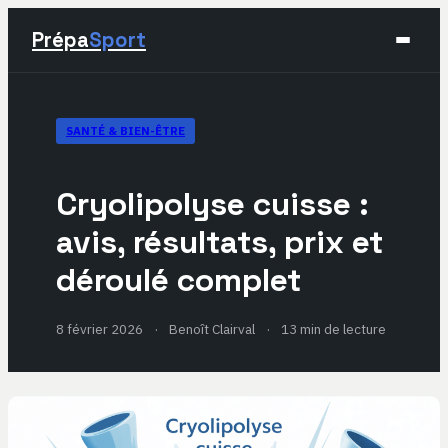
Prépa
Sport
Sport
SANTÉ & BIEN-ÊTRE
Santé & Bien-être
Cryolipolyse cuisse :
Développement Personnel
avis, résultats, prix et
déroulé complet
Lifestyle
8 février 2026
·
Benoît Clairval
·
13 min de lecture