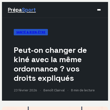
Prépa
Sport
Sport
SANTÉ & BIEN-ÊTRE
Santé & Bien-être
Peut-on changer de
Développement Personnel
kiné avec la même
ordonnance ? vos
Lifestyle
droits expliqués
23 février 2026
·
Benoît Clairval
·
8 min de lecture