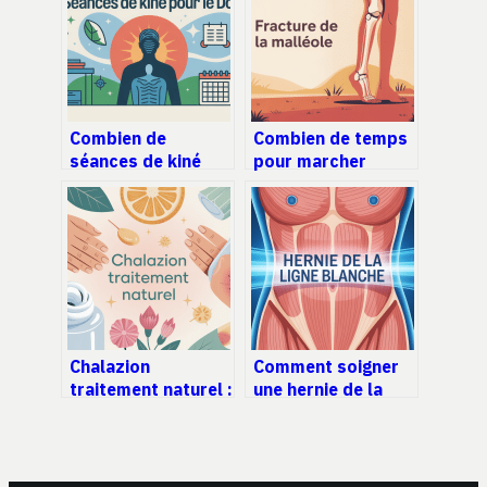
Combien de
Combien de temps
séances de kiné
pour marcher
pour le dos :
après une fracture
repères clairs et
de la malléole :
conseils utiles
repères clairs et
réalistes
Chalazion
Comment soigner
traitement naturel :
une hernie de la
solutions efficaces
ligne blanche sans
et précautions à
opération : options
connaître
et limites