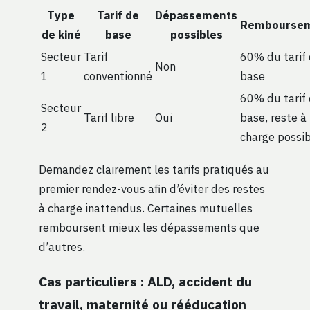
Type
Tarif de
Dépassements
Rembourse
de kiné
base
possibles
Secteur
Tarif
60% du tarif
Non
1
conventionné
base
60% du tarif
Secteur
Tarif libre
Oui
base, reste à
2
charge possi
Demandez clairement les tarifs pratiqués au
premier rendez-vous afin d’éviter des restes
à charge inattendus. Certaines mutuelles
remboursent mieux les dépassements que
d’autres.
Cas particuliers : ALD, accident du
travail, maternité ou rééducation