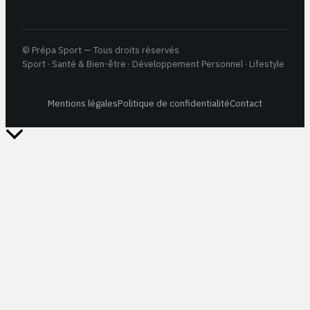
© Prépa Sport — Tous droits réservés
Sport · Santé & Bien-être · Développement Personnel · Lifestyle
Mentions légales
Politique de confidentialité
Contact
Retour
en
haut