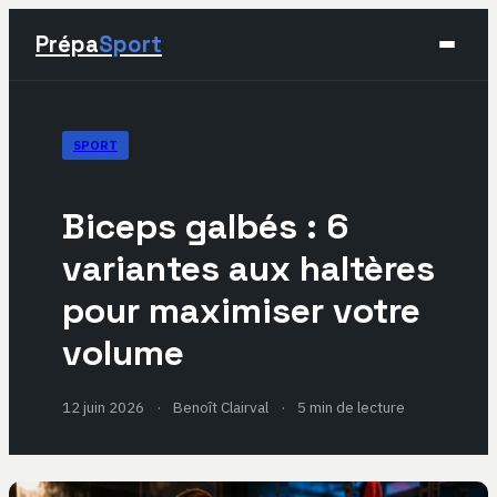
Prépa
Sport
Sport
SPORT
Santé & Bien-être
Biceps galbés : 6
Développement Personnel
variantes aux haltères
pour maximiser votre
Lifestyle
volume
12 juin 2026
·
Benoît Clairval
·
5 min de lecture