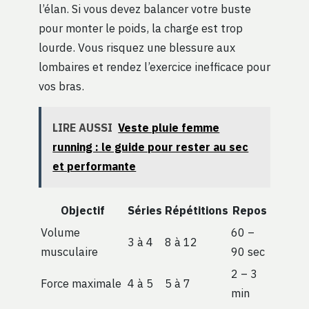
l’élan. Si vous devez balancer votre buste
pour monter le poids, la charge est trop
lourde. Vous risquez une blessure aux
lombaires et rendez l’exercice inefficace pour
vos bras.
LIRE AUSSI
Veste pluie femme
running : le guide pour rester au sec
et performante
Objectif
Séries
Répétitions
Repos
Volume
60 –
3 à 4
8 à 12
musculaire
90 sec
2 – 3
Force maximale
4 à 5
5 à 7
min