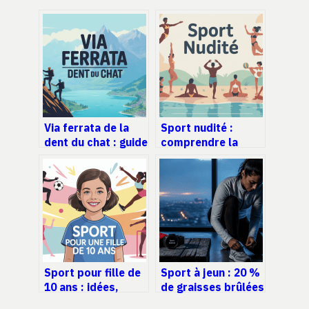
Via ferrata de la
Sport nudité :
dent du chat : guide
comprendre la
complet pour une
pratique, ses
sortie réussie
enjeux et son cadre
Sport pour fille de
Sport à jeun : 20 %
10 ans : idées,
de graisses brûlées
bienfaits et
en plus et 3