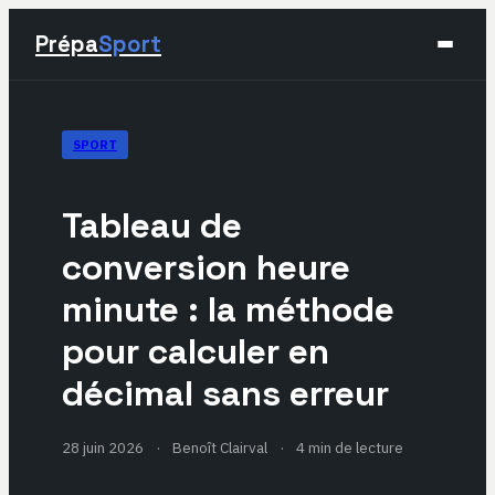
Prépa
Sport
Sport
SPORT
Santé & Bien-être
Tableau de
Développement Personnel
conversion heure
minute : la méthode
Lifestyle
pour calculer en
décimal sans erreur
28 juin 2026
·
Benoît Clairval
·
4 min de lecture