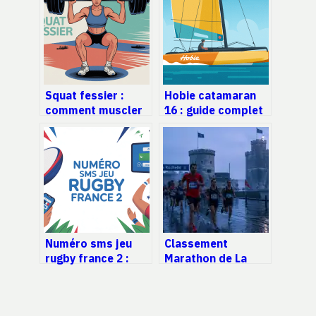
Squat fessier :
Hobie catamaran
comment muscler
16 : guide complet
vos fessiers
pour bien choisir et
efficacement et
naviguer
sans blessure
Numéro sms jeu
Classement
rugby france 2 :
Marathon de La
comment bien
Rochelle 2024 :
participer et jouer
résultats officiels
et records battus