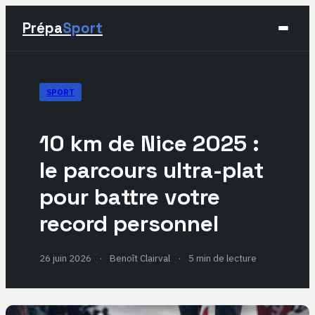
Prépa
Sport
Sport
SPORT
Santé & Bien-être
10 km de Nice 2025 :
Développement Personnel
le parcours ultra-plat
pour battre votre
Lifestyle
record personnel
26 juin 2026
·
Benoît Clairval
·
5 min de lecture