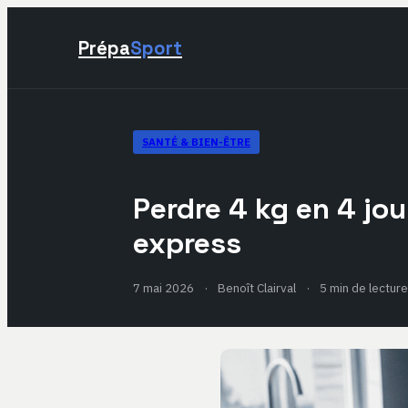
Prépa
Sport
SANTÉ & BIEN-ÊTRE
Perdre 4 kg en 4 jo
express
7 mai 2026
·
Benoît Clairval
·
5 min de lecture