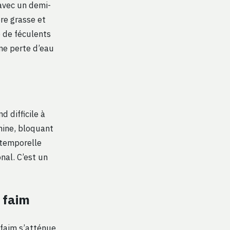
 avec un demi-
re grasse et
e de féculents
ne perte d’eau
d difficile à
mine, bloquant
 temporelle
al. C’est un
 faim
 faim s’atténue