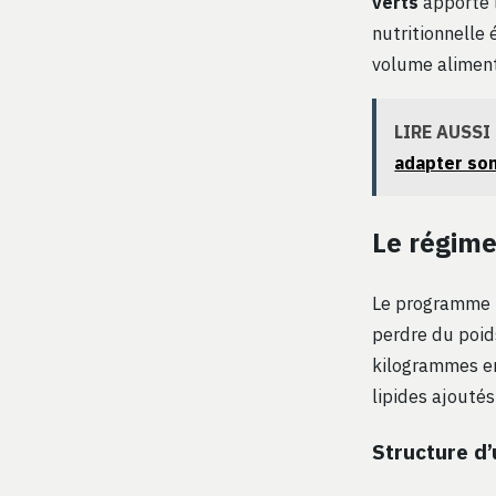
verts
apporte l
nutritionnelle
volume aliment
LIRE AUSSI
adapter son
Le régime
Le programme N
perdre du poid
kilogrammes en
lipides ajouté
Structure d