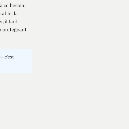
à ce besoin.
able, la
, il faut
n protégeant
— c’est