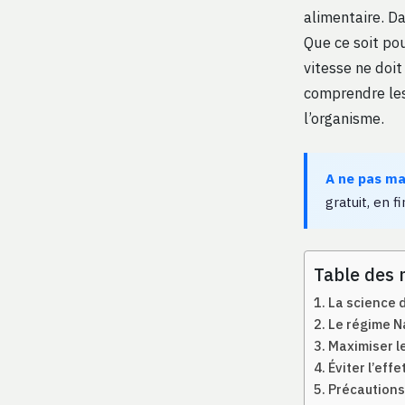
alimentaire. D
Que ce soit po
vitesse ne doit
comprendre les
l’organisme.
A ne pas m
gratuit, en fi
Table des 
La science d
Le régime Na
Maximiser le
Éviter l’effe
Précautions