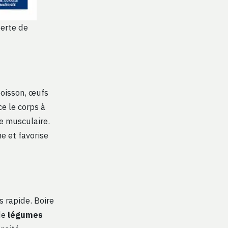
perte de
poisson, œufs
ce le corps à
se musculaire.
e et favorise
 rapide. Boire
 de
légumes