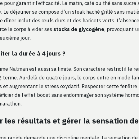
e pour garantir l’efficacité. Le matin, café ou thé sans sucre
Le déjeuner se compose d’un steak haché grillé sans matiè
e dîner inclut des œufs durs et des haricots verts. L’absenc
rce le corps à vider ses
stocks de glycogène
, provoquant u
deuxième jour.
iter la durée à 4 jours ?
ime Natman est aussi sa limite. Son caractère restrictif le ren
ng terme. Au-delà de quatre jours, le corps entre en mode fa
as et augmentant le stress oxydatif. Respecter cette fenêtre
ficier de l’effet boost sans endommager son système hormon
 marathon.
 les résultats et gérer la sensation de
ime rapide demande une discipline mentale. La sensation de