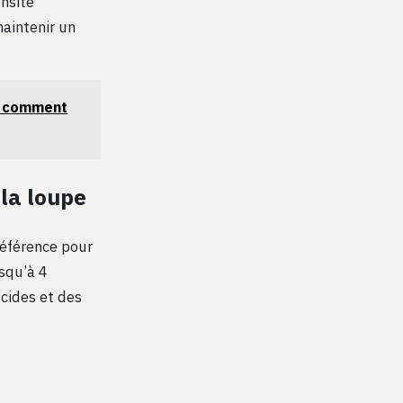
ensité
maintenir un
et comment
 la loupe
référence pour
squ’à 4
cides et des