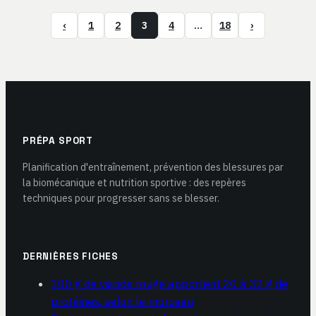
‹
1
2
3
4
…
18
›
PRÉPA SPORT
Planification d'entraînement, prévention des blessures par
la biomécanique et nutrition sportive : des repères
techniques pour progresser sans se blesser.
DERNIÈRES FICHES
100 g de viande rouge apportent 20 à 32 g de
protéines, selon le morceau