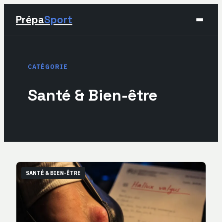
Prépa
Sport
Sport
CATÉGORIE
Santé & Bien-être
Santé & Bien-être
Développement Personnel
Lifestyle
SANTÉ & BIEN-ÊTRE