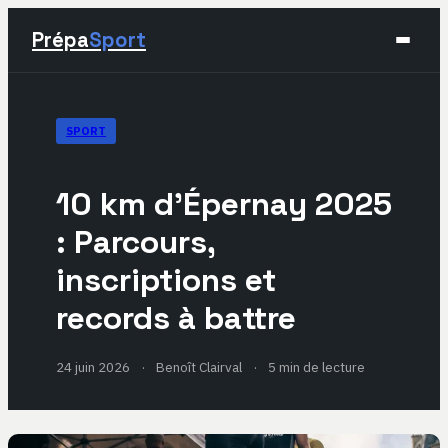
Prépa
Sport
Sport
SPORT
Santé & Bien-être
10 km d’Épernay 2025
Développement Personnel
: Parcours,
inscriptions et
Lifestyle
records à battre
24 juin 2026
·
Benoît Clairval
·
5 min de lecture